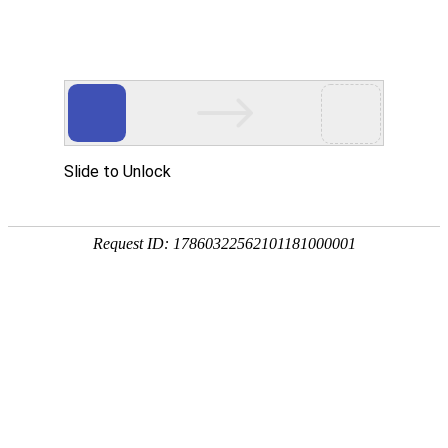
首页
网校名师
首页
>
初级安全工程师
>
初级注册安全工程师全科【精品无忧班