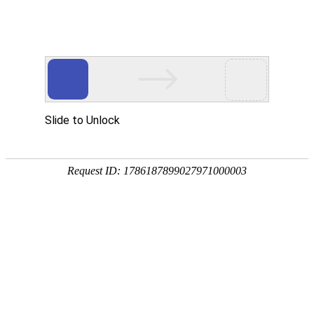
首页
网校名师
首页
>
英语（二）
>
英语（专升本）【精品无忧班】全科-推荐
在线
咨询
电话
咨询
APP