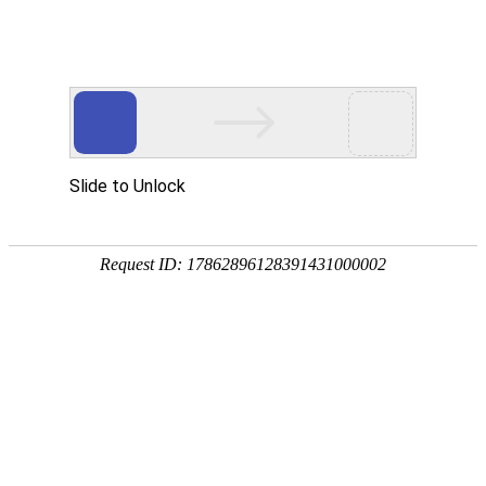
首页
网校名师
首页
>
育婴师
>
育婴师【高级】-套餐推荐