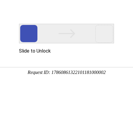
网校名师
在线题库
App
养老护理员【中级】-套
时长：48小时 | 87课时
1980.00
?
价 格
365天
有效期
视频类型
导学
精讲