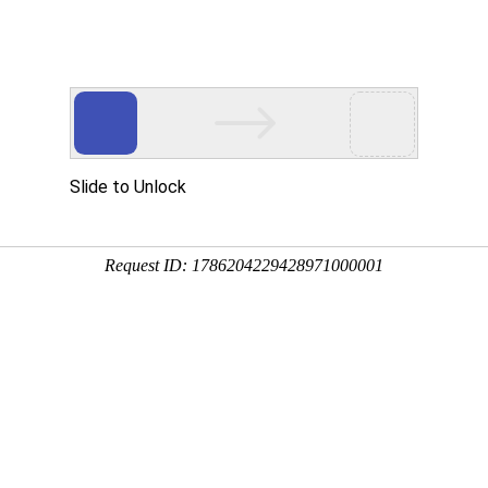
网校名师
在线题库
App
公共科目+水利水电
一级建造师全科【通关进
时长：164小时 | 389课时
3980.00
?
价 格
730天
有效期
视频类型
导学
精讲