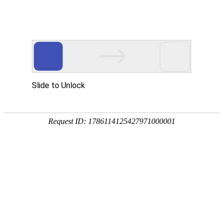
首页
网校名师
首页
>
英语（二）
>
英语（二）【精品无忧班】全科-推荐
在线
咨询
电话
咨询
APP