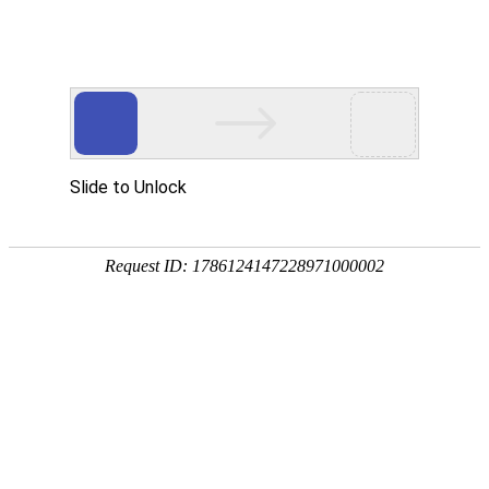
首页
网校名师
首页
>
中级经济师
>
中级经济师全科【通关进阶班】经济基础+金