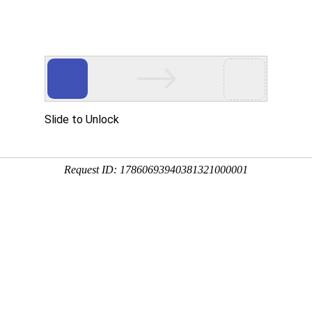
网校名师
在线题库
App
保育员【高级】-套餐推
时长：23小时 | 36课时
1800.00
?
价 格
365天
有效期
视频类型
精讲
模拟