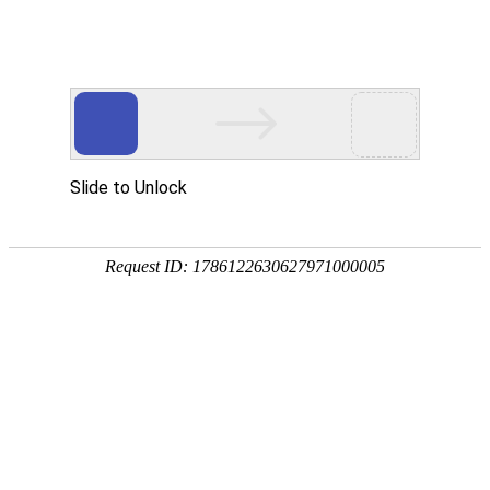
首页
网校名师
首页
>
执业药师
>
执业中药师【通关进阶班】全科-推荐
在线
咨询
电话
咨询
APP