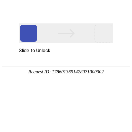
首页
网校名师
首页
>
成人高考
>
成人高考【专升本】政治+英语+教育理论