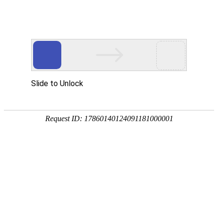
首页
网校名师
首页
>
成人高考
>
成人高考【专升本】政治+英语+医学综合