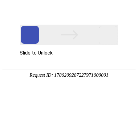
首页
网校名师
首页
>
一级消防工程师
>
一级消防工程师【基础精讲班】全科
在线
咨询
电话
咨询
APP