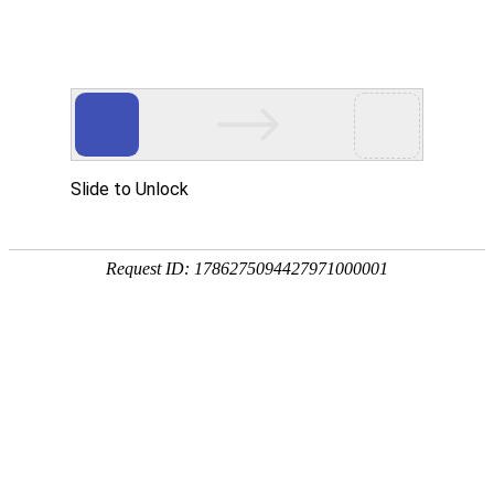
首页
网校名师
首页
>
银行从业资格
>
银行从业资格【精品无忧班】法律法规-单