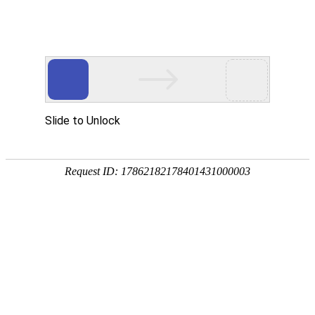
首页
网校名师
首页
>
初级会计师
>
初级会计师【基础精讲班】全科