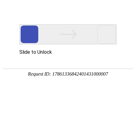
首页
网校名师
保育员
课程分类
财会经济
职业资格
建筑工程
医药卫生
学历外语
在线
咨询
证书分类
电话
咨询
全媒体运营师
Office办公软件
电商运营
PS设计
保育
APP
全部课程