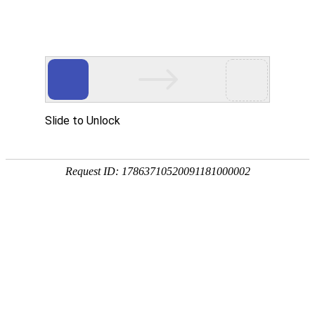
首页
网校名师
成人高考
课程分类
财会经济
职业资格
建筑工程
医药卫生
学历外语
证书分类
成人高考
英语四级
英语六级
学位英语
英语（二）
全部课程