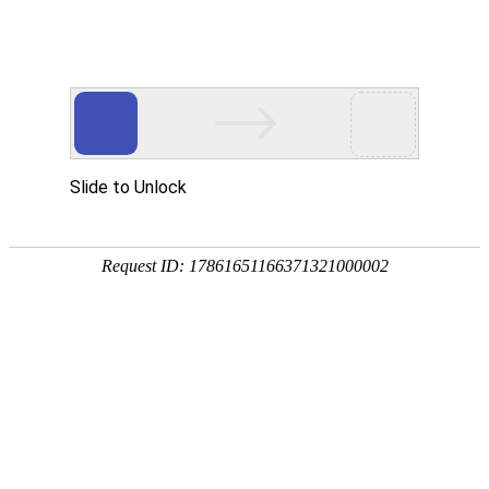
首页
网校名师
养老护理员
课程分类
财会经济
职业资格
建筑工程
医药卫生
学历外语
在线
咨询
证书分类
电话
咨询
教师资格笔试
教师资格面试
心理咨询师
家庭教育指导师
APP
三级心理咨询师
二级心理咨询师