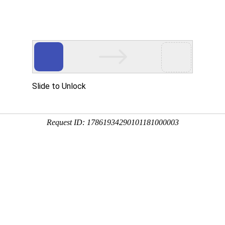
网校名师
在线题库
App
家及时按照相关程序操作，千万不要错过报名和缴费时间。