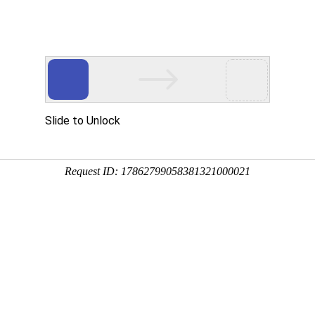
网校名师
在线题库
App
相关工作安排通知
考试时间预计为10月18日-19日
文《2025年北京市成人高奥靠报名相关工作安排》。