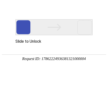
首页
网校名师
当前位置：
首页
>
建筑工程
>
25年一建报名时间汇总！（16地已公布
25年一建报名时间汇总！（16地已公布）
发布时间：2025-06-04 18:17:05
天津、上海、陕西、江西、黑龙江、安徽、福
公布了报名时间、报名条件
一起来看