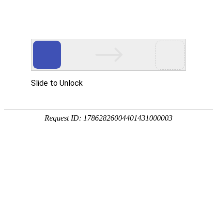
首页
网校名师
当前位置：
首页
>
职业资格
>
社工考试多选题高分攻略
社工考试多选题高分攻略
发布时间：2025-05-12 13:30:46
在社工职业水平考试中，多项选择题堪称考生的
"
失分重灾
考验答题策略的灵活性。本文将从评分规则、常见误区、解
瓶颈，实现得分提升。
一、评分规则深度解析