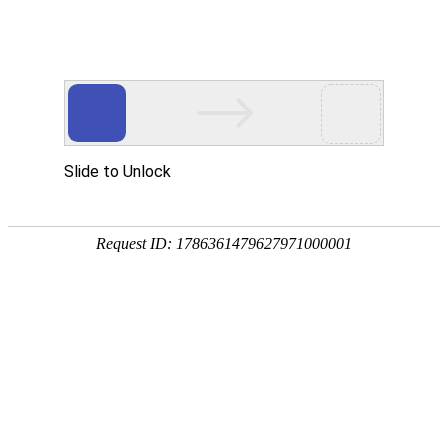
首页
网校名师
当前位置：
首页
>
医药卫生
>
2025年执业药师考试大纲迎重大变革，
2025年执业药师考试大纲迎重大变革，预计3月发布
发布时间：2025-02-17 16:05:06
新版药典带来重
目前，2025年版的《中国药典》的编制工作已全部完成
带来哪些影响呢？