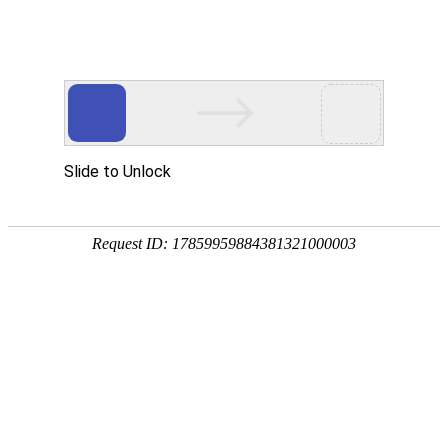
首页
网校名师
当前位置：
首页
>
医药卫生
>
执业药师法规大纲何时发布，该如何备考
执业药师法规大纲何时发布，该如何备考？
发布时间：2024-04-03 17:15:02
2024年执业药师考季已经开启，很多考生都非常关
跟着小编一起来看看吧！
24年执业药师法规大纲何时发布