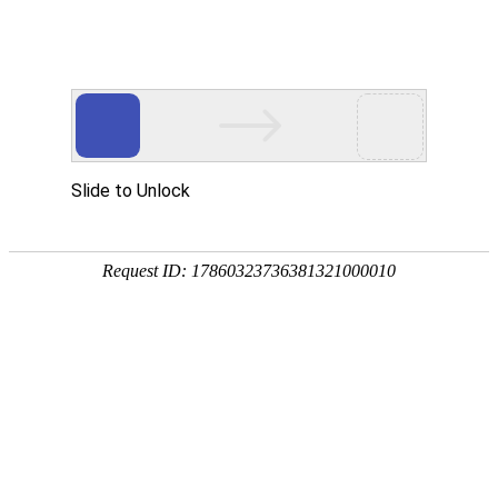
首页
网校名师
当前位置：
首页
>
职业技能
>
word使用技巧
word使用技巧
发布时间：2020-06-10 21:57:50
Word文档是所有办公白领最先接触的重要工作工具之一
是拿Word来进行简单的码字工作，还效率十分低下。那
Word到底有哪些基本办公技巧，快跟着小盾一起来学习
在线
咨询